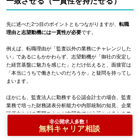
一致させる（一貫性を持たせる）
先に述べた2つ目のポイントともつながりますが、
転職
理由と志望動機には一貫性が必要
です。
例えば、転職理由が「監査以外の業務にチャレンジした
い」であるにもかかわらず、志望動機が「御社の安定し
た経営基盤に魅力を感じた」とだけ伝えると、面接官は
「本当にうちで働きたいのだろうか」と疑問を持ってし
まいます。
ほかにも、監査法人に勤務する公認会計士の場合、監査
業務で培った財務諸表分析能力や内部統制の知見、企業
評価力などの専門スキルが志望先でどう活かせるかを
ス
非公開求人多数！
トーリーとしてつなぐことが重要
です。
無料キャリア相談