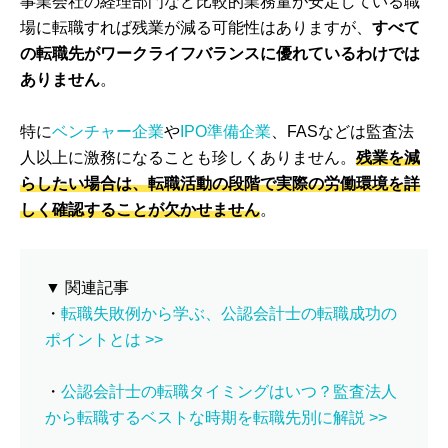
事業会社の経理部門など比較的業務量が安定している職
場に転職すれば残業が減る可能性はありますが、
すべて
の転職先がワークライフバランスに優れているわけでは
ありません
。
特に
ベンチャー企業
や
IPO準備企業
、FASなどは監査法
人以上に激務になることも珍しくありません。
残業を減
らしたい場合は、転職活動の段階で実際の労働環境を詳
しく確認することが欠かせません
。
▼ 関連記事
・
転職失敗例から学ぶ、公認会計士の転職成功の
ポイントとは >>
・
公認会計士の転職タイミングはいつ？監査法人
から転職するベストな時期を転職先別に解説 >>