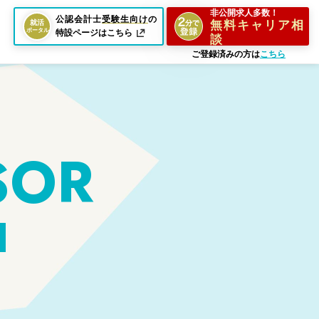
非公開求人多数！
公認会計士
受験生向け
の
無料キャリア相
特設ページはこちら
談
ご登録済みの方は
こちら
SOR