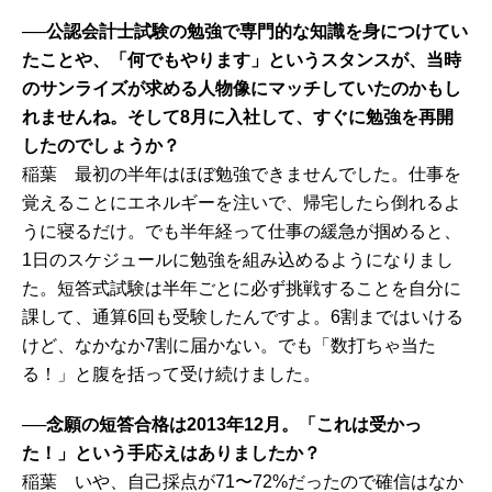
──公認会計士試験の勉強で専門的な知識を身につけてい
たことや、「何でもやります」というスタンスが、当時
のサンライズが求める人物像にマッチしていたのかもし
れませんね。そして8月に入社して、すぐに勉強を再開
したのでしょうか？
稲葉 最初の半年はほぼ勉強できませんでした。仕事を
覚えることにエネルギーを注いで、帰宅したら倒れるよ
うに寝るだけ。でも半年経って仕事の緩急が掴めると、
1日のスケジュールに勉強を組み込めるようになりまし
た。短答式試験は半年ごとに必ず挑戦することを自分に
課して、通算6回も受験したんですよ。6割まではいける
けど、なかなか7割に届かない。でも「数打ちゃ当た
る！」と腹を括って受け続けました。
──念願の短答合格は2013年12月。「これは受かっ
た！」という手応えはありましたか？
稲葉 いや、自己採点が71〜72%だったので確信はなか