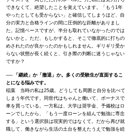
できなくて、絶望したことを覚えています。「もう1年
やったとしても受からない」と確信してしまうほど、自
分の実力と合格ラインの間に圧倒的な距離がありまし
た。記憶ベースですが、半分も取れていなかったのでは
ないかと。ただ、もしかすると、そこで徹底的に打ちの
めされたのが良かったのかもしれません。ギリギリ受か
らない状態が長く続くと、引き際の判断に迷うじゃない
ですか？
── 「継続」か「撤退」か。多くの受験生が直面するこ
とになる悩みです。
稲葉 当時の私は25歳。どうしても周囲と自分を比べて
しまう年代です。同世代はちゃんと働いて、ボーナスで
車を買っている。一方私は、大学は奨学金、予備校はロ
ーンでしたから、「もう一度ローンを組んで勉強に専念
する」という選択肢は現実的ではなくて。だから再び就
職して、働きながら生活の土台を整えたうえで勉強を続