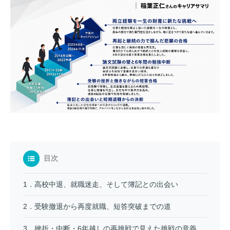
目次
1．高校中退、就職迷走、そして簿記との出会い
2．受験撤退から再度就職、短答突破までの道
3．挫折・中断・6年越しの再挑戦で見えた挑戦の意義