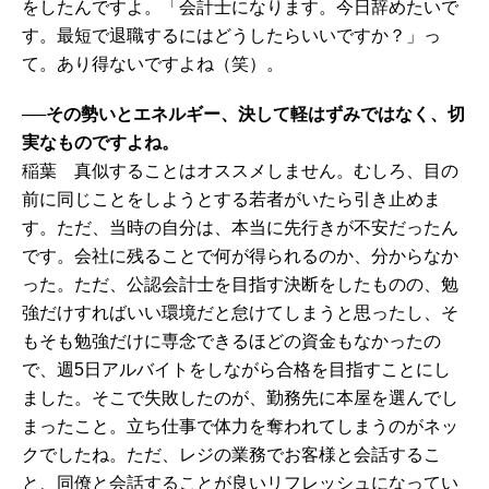
をしたんですよ。「会計士になります。今日辞めたいで
す。最短で退職するにはどうしたらいいですか？」っ
て。あり得ないですよね（笑）。
──その勢いとエネルギー、決して軽はずみではなく、切
実なものですよね。
稲葉 真似することはオススメしません。むしろ、目の
前に同じことをしようとする若者がいたら引き止めま
す。ただ、当時の自分は、本当に先行きが不安だったん
です。会社に残ることで何が得られるのか、分からなか
った。ただ、公認会計士を目指す決断をしたものの、勉
強だけすればいい環境だと怠けてしまうと思ったし、そ
もそも勉強だけに専念できるほどの資金もなかったの
で、週5日アルバイトをしながら合格を目指すことにし
ました。そこで失敗したのが、勤務先に本屋を選んでし
まったこと。立ち仕事で体力を奪われてしまうのがネッ
クでしたね。ただ、レジの業務でお客様と会話するこ
と、同僚と会話することが良いリフレッシュになってい