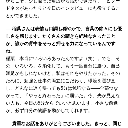
からこそ、少し違った角度から話ができたり、エピソー
ドネタがあったりと今日のインタビューにも役立てるこ
とができました。
──稲葉さんは表情も口調も穏やかで、言葉の節々にも優
しさを感じます。たくさんの躓きを経験なさったこと
が、誰かの背中をそっと押せる力になっているんです
ね。
稲葉 本当にいろいろあったんですよ（笑）。でも、そ
の「いろいろ」を消化して、もう一度自分に勝つ。自己
満足かもしれないけど、私はそれをやりたかった。その
ために、勉強と仕事の両立にこだわり、環境を選び直
し、どんなに遅く帰っても5分は勉強する——全部つな
がって、「やっと終わった」に届いた。今、先が見えな
い人も、今日の5分からでいいと思います。小さな前進
が、必ず自分の物語を動かしてくれます。
──貴重なお話をありがとうございました。きっと、同じ